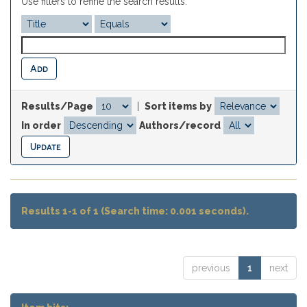
Use filters to refine the search results.
Results/Page
|
Sort items by
In order
Authors/record
Results 1-1 of 1 (Search time: 0.001 seconds).
previous
1
next