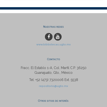
Nuestras redes
www.bibliotecas.ugto.mx
Contacto
Fracc. El Establo 1-A, Col. Marfil C.P. 36250
Guanajuato, Gto., México
Tel: +52 (473) 7320006 Ext. 5538
repositorio@ugto.mx
Otros sitios de interés: