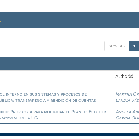
.
previous
1
Author(s)
l interno en sus sistemas y procesos de
Martha Cri
ública; transparencia y rendición de cuentas
Landin Vá
ico: Propuesta para modificar el Plan de Estudios
Angela Abi
nacional en la UG
García Ol