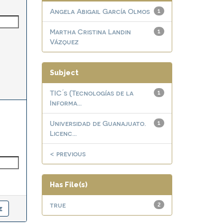
Angela Abigail García Olmos
1
Martha Cristina Landin
1
Vázquez
Subject
TIC ́s (Tecnologías de la
1
Informa...
Universidad de Guanajuato.
1
Licenc...
< previous
Has File(s)
true
2