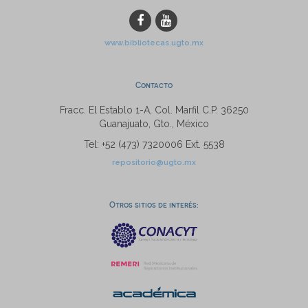
www.bibliotecas.ugto.mx
Contacto
Fracc. El Establo 1-A, Col. Marfil C.P. 36250
Guanajuato, Gto., México
Tel: +52 (473) 7320006 Ext. 5538
repositorio@ugto.mx
Otros sitios de interés: