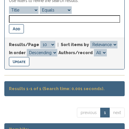
Use filters to refine the search results.
Results/Page
|
Sort items by
In order
Authors/record
Results 1-1 of 1 (Search time: 0.001 seconds).
previous
1
next