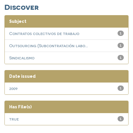
Discover
Subject
Contratos colectivos de trabajo
1
Outsourcing (Subcontratación labo...
1
Sindicalismo
1
Date issued
2009
1
Has File(s)
true
1