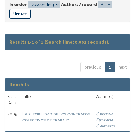
In order
Authors/record
Results 1-1 of 1 (Search time: 0.001 seconds).
previous
1
next
Item hits:
Issue
Title
Author(s)
Date
La flexibilidad de los contratos
Cristina
2009
colectivos de trabajo
Estrada
Cantero