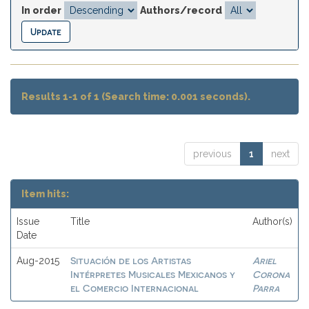
In order
Authors/record
Results 1-1 of 1 (Search time: 0.001 seconds).
previous
1
next
Item hits:
Issue
Title
Author(s)
Date
Situación de los Artistas
Ariel
Aug-2015
Intérpretes Musicales Mexicanos y
Corona
el Comercio Internacional
Parra