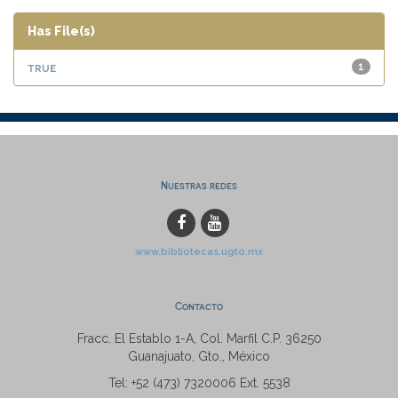
Has File(s)
true
1
Nuestras redes
www.bibliotecas.ugto.mx
Contacto
Fracc. El Establo 1-A, Col. Marfil C.P. 36250
Guanajuato, Gto., México
Tel: +52 (473) 7320006 Ext. 5538