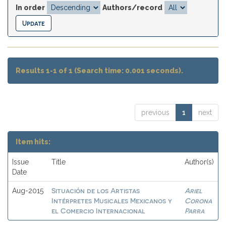
In order
Authors/record
Results 1-1 of 1 (Search time: 0.001 seconds).
previous
1
next
Item hits:
Issue
Title
Author(s)
Date
Situación de los Artistas
Ariel
Aug-2015
Intérpretes Musicales Mexicanos y
Corona
el Comercio Internacional
Parra