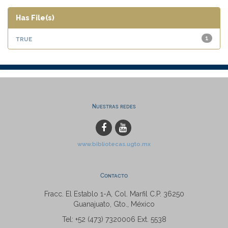
Has File(s)
true
1
Nuestras redes
www.bibliotecas.ugto.mx
Contacto
Fracc. El Establo 1-A, Col. Marfil C.P. 36250
Guanajuato, Gto., México
Tel: +52 (473) 7320006 Ext. 5538