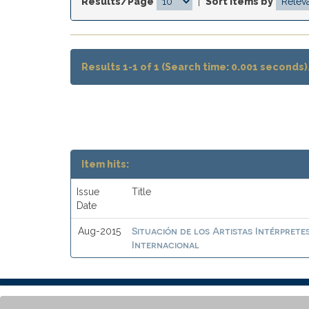
Results/Page
|
Sort items by
Results 1-1 of 1 (Search time: 0.001 seconds)
Item hits:
Issue
Title
Date
Situación de los Artistas Intérprete
Aug-2015
Internacional