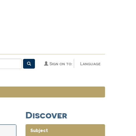
Sign on to:
Language
Discover
Subject