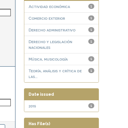
Actividad económica
1
Comercio exterior
1
Derecho administrativo
1
Derecho y legislación
1
nacionales
Música, musicología
1
Teoría, análisis y crítica de
1
las...
Date issued
2015
1
Has File(s)