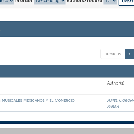
In order
Authors/record
.
previous
1
Author(s)
s Musicales Mexicanos y el Comercio
Ariel Coron
Parra