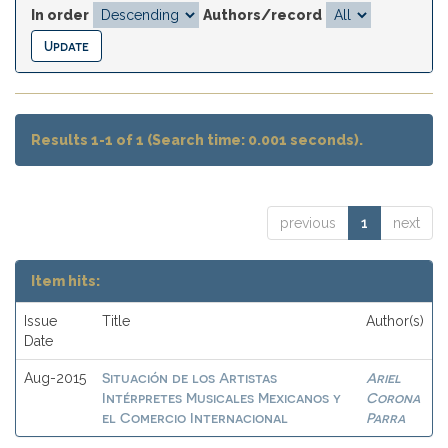
In order
Authors/record
Results 1-1 of 1 (Search time: 0.001 seconds).
previous
1
next
Item hits:
Issue
Title
Author(s)
Date
Situación de los Artistas
Ariel
Aug-2015
Intérpretes Musicales Mexicanos y
Corona
el Comercio Internacional
Parra