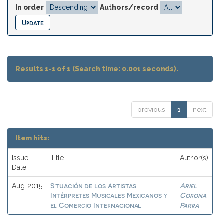
In order
Authors/record
Results 1-1 of 1 (Search time: 0.001 seconds).
previous
1
next
Item hits:
Issue
Title
Author(s)
Date
Situación de los Artistas
Ariel
Aug-2015
Intérpretes Musicales Mexicanos y
Corona
el Comercio Internacional
Parra