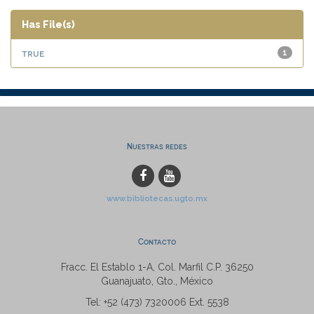
Has File(s)
true
1
Nuestras redes
www.bibliotecas.ugto.mx
Contacto
Fracc. El Establo 1-A, Col. Marfil C.P. 36250
Guanajuato, Gto., México
Tel: +52 (473) 7320006 Ext. 5538