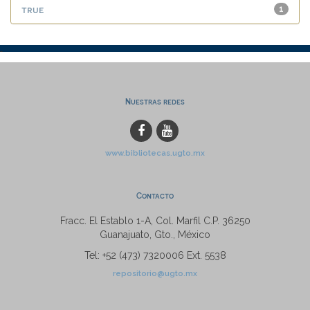
true
1
Nuestras redes
www.bibliotecas.ugto.mx
Contacto
Fracc. El Establo 1-A, Col. Marfil C.P. 36250
Guanajuato, Gto., México
Tel: +52 (473) 7320006 Ext. 5538
repositorio@ugto.mx