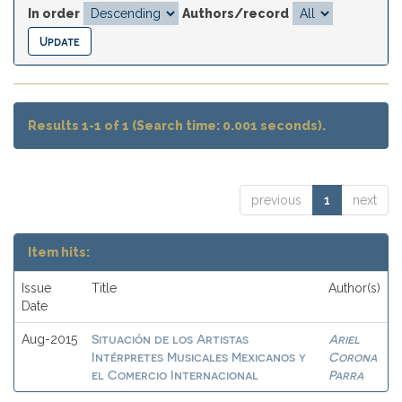
In order
Authors/record
Results 1-1 of 1 (Search time: 0.001 seconds).
previous
1
next
Item hits:
Issue
Title
Author(s)
Date
Situación de los Artistas
Ariel
Aug-2015
Intérpretes Musicales Mexicanos y
Corona
el Comercio Internacional
Parra