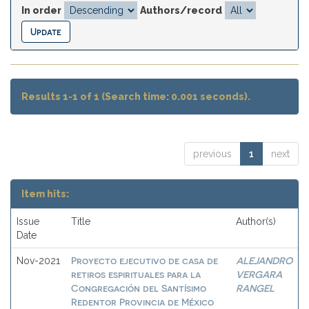
In order
Authors/record
Results 1-1 of 1 (Search time: 0.001 seconds).
previous
1
next
Item hits:
Issue
Title
Author(s)
Date
Proyecto ejecutivo de casa de
ALEJANDRO
Nov-2021
retiros espirituales para la
VERGARA
Congregación del Santísimo
RANGEL
Redentor Provincia de México