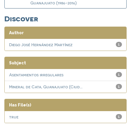
Guanajuato (1986-2016)
Discover
Author
Diego José Hernández Martínez
1
Subject
Asentamientos irregulares
1
Mineral de Cata, Guanajuato (Ciud...
1
Has File(s)
true
1