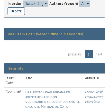
In order
Authors/record
Results 1-1 of 1 (Search time: 0.0 seconds).
previous
1
next
Item hits:
Issue
Title
Author(s)
Date
La habitabilidad urbana en
Diego José
Dec-2016
asentamientos con
Hernández
vulnerabilidad socio-urbana: el
Martínez
caso del Mineral de Cata,