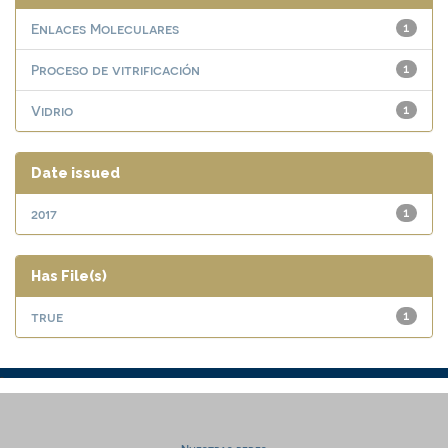
Enlaces Moleculares
1
Proceso de vitrificación
1
Vidrio
1
Date issued
2017
1
Has File(s)
true
1