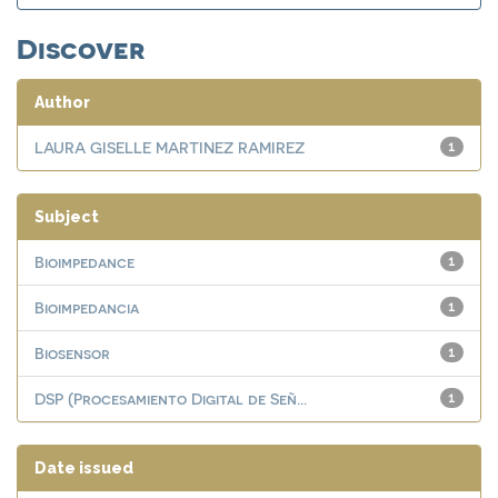
Discover
Author
LAURA GISELLE MARTINEZ RAMIREZ
1
Subject
Bioimpedance
1
Bioimpedancia
1
Biosensor
1
DSP (Procesamiento Digital de Señ...
1
Date issued