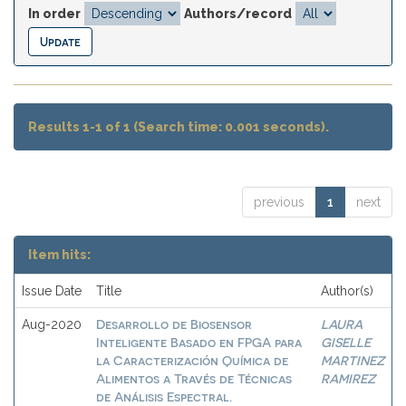
In order
Authors/record
Results 1-1 of 1 (Search time: 0.001 seconds).
previous
1
next
Item hits:
Issue Date
Title
Author(s)
Desarrollo de Biosensor
LAURA
Aug-2020
Inteligente Basado en FPGA para
GISELLE
la Caracterización Química de
MARTINEZ
Alimentos a Través de Técnicas
RAMIREZ
de Análisis Espectral.