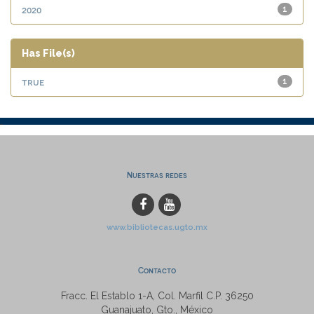
2020
1
Has File(s)
true
1
Nuestras redes
www.bibliotecas.ugto.mx
Contacto
Fracc. El Establo 1-A, Col. Marfil C.P. 36250
Guanajuato, Gto., México