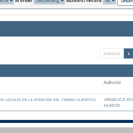
In order
Authors/record
.
previous
1
Author(s)
os locales en la atención del cambio climático.
ANGELICA RO
HUERTA