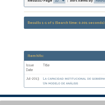
Results/Page
|
Sort items by
Results 1-1 of 1 (Search time: 0.001 seconds)
Item hits:
Issue
Title
Date
La capacidad institucional de gobiern
Jul-2013
Un modelo de análisis