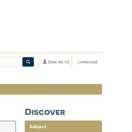
Sign on to:
Language
Discover
Subject