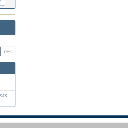
next
SAS