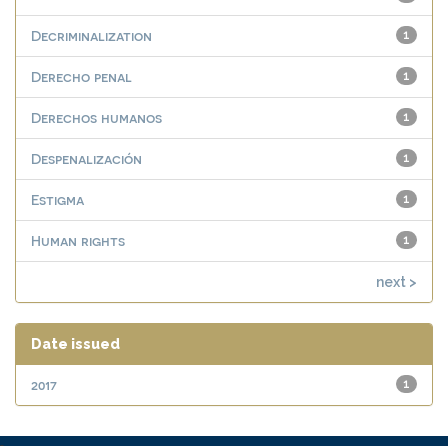
Decriminalization
1
Derecho penal
1
Derechos humanos
1
Despenalización
1
Estigma
1
Human rights
1
next >
Date issued
2017
1