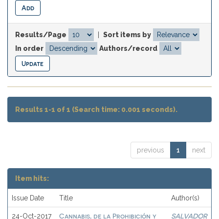
Results/Page
|
Sort items by
In order
Authors/record
Results 1-1 of 1 (Search time: 0.001 seconds).
previous
1
next
Item hits:
Issue Date
Title
Author(s)
Cannabis, de la Prohibición y
SALVADOR
24-Oct-2017