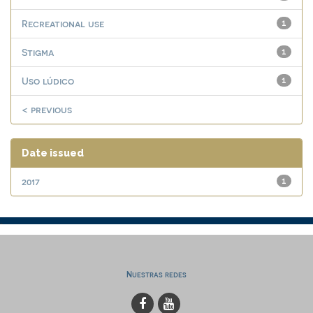
Recreational use
1
Stigma
1
Uso lúdico
1
< previous
Date issued
2017
1
Nuestras redes