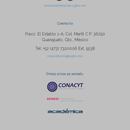
www.bibliotecas.ugto.mx
Contacto
Fracc. El Establo 1-A, Col. Marfil C.P. 36250
Guanajuato, Gto., México
Tel: +52 (473) 7320006 Ext. 5538
repositorio@ugto.mx
Otros sitios de interés: