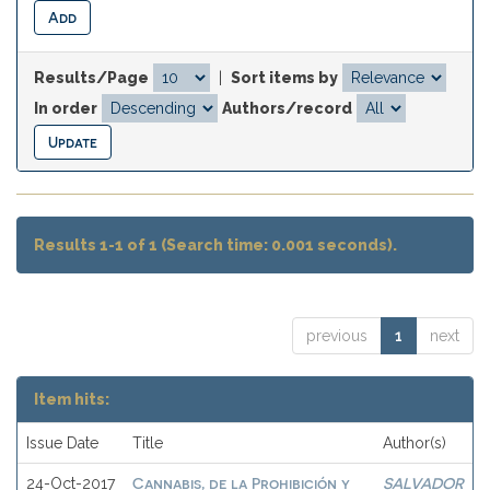
Results/Page
|
Sort items by
In order
Authors/record
Results 1-1 of 1 (Search time: 0.001 seconds).
previous
1
next
Item hits:
Issue Date
Title
Author(s)
Cannabis, de la Prohibición y
SALVADOR
24-Oct-2017