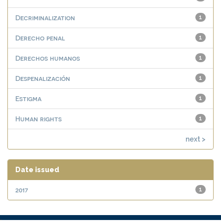
Decriminalization
1
Derecho penal
1
Derechos humanos
1
Despenalización
1
Estigma
1
Human rights
1
next >
Date issued
2017
1