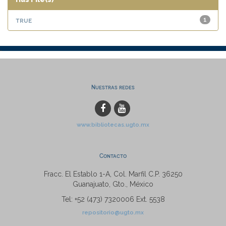
true
1
Nuestras redes
www.bibliotecas.ugto.mx
Contacto
Fracc. El Establo 1-A, Col. Marfil C.P. 36250
Guanajuato, Gto., México
Tel: +52 (473) 7320006 Ext. 5538
repositorio@ugto.mx