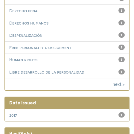
Derecho penal
1
Derechos humanos
1
Despenalización
1
Free personality development
1
Human rights
1
Libre desarrollo de la personalidad
1
next >
Date issued
2017
1
Has File(s)