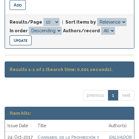
Results/Page
|
Sort items by
In order
Authors/record
Results 1-1 of 1 (Search time: 0.001 seconds).
previous
1
next
Item hits:
Issue Date
Title
Author(s)
Cannabis, de la Prohibición y
SALVADOR
24-Oct-2017