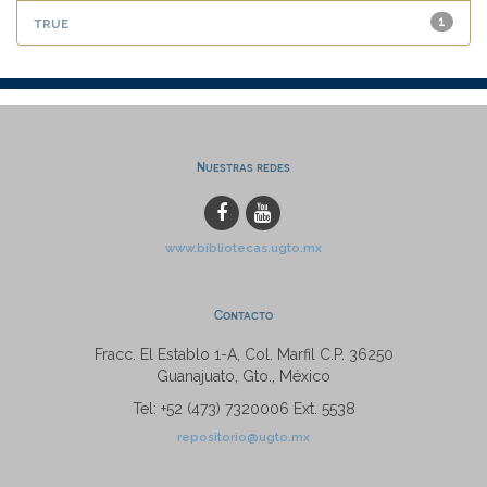
true
1
Nuestras redes
www.bibliotecas.ugto.mx
Contacto
Fracc. El Establo 1-A, Col. Marfil C.P. 36250
Guanajuato, Gto., México
Tel: +52 (473) 7320006 Ext. 5538
repositorio@ugto.mx