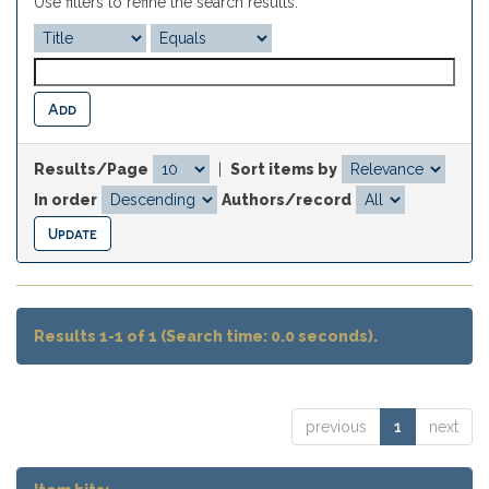
Use filters to refine the search results.
Results/Page
|
Sort items by
In order
Authors/record
Results 1-1 of 1 (Search time: 0.0 seconds).
previous
1
next