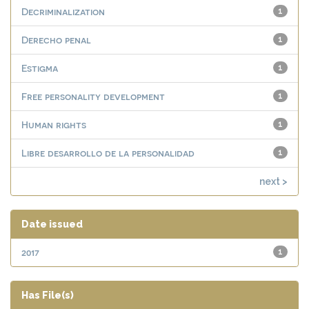
Decriminalization
1
Derecho penal
1
Estigma
1
Free personality development
1
Human rights
1
Libre desarrollo de la personalidad
1
next >
Date issued
2017
1
Has File(s)