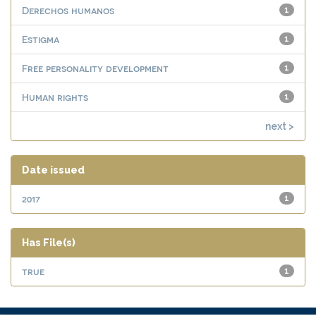
Derechos humanos
1
Estigma
1
Free personality development
1
Human rights
1
next >
Date issued
2017
1
Has File(s)
true
1