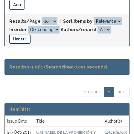
Results/Page
|
Sort items by
In order
Authors/record
Results 1-1 of 1 (Search time: 0.001 seconds).
previous
1
next
Item hits:
Issue Date
Title
Author(s)
Cannabis, de la Prohibición y
SALVADOR
24-Oct-2017