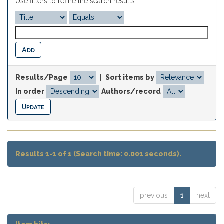
Use filters to refine the search results.
Results/Page
|
Sort items by
In order
Authors/record
Results 1-1 of 1 (Search time: 0.001 seconds).
previous
1
next