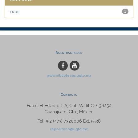
true
1
Nuestras redes
www.bibliotecas.ugto.mx
Contacto
Fracc. El Establo 1-A, Col. Marfil C.P. 36250
Guanajuato, Gto., México
Tel: +52 (473) 7320006 Ext. 5538
repositorio@ugto.mx