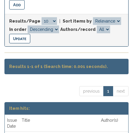
Results/Page
|
Sort items by
In order
Authors/record
Results 1-1 of 1 (Search time: 0.001 seconds).
previous
1
next
Item hits:
Issue
Title
Author(s)
Date