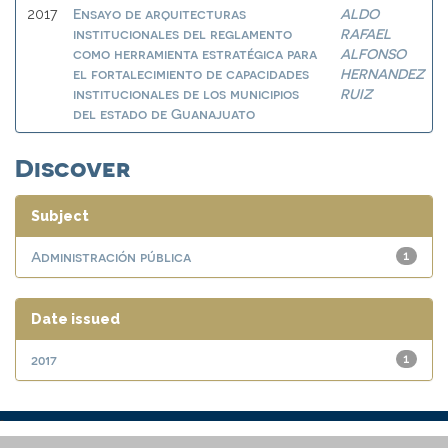
Ensayo de arquitecturas
ALDO
2017
institucionales del reglamento
RAFAEL
como herramienta estratégica para
ALFONSO
el fortalecimiento de capacidades
HERNANDEZ
institucionales de los municipios
RUIZ
del estado de Guanajuato
Discover
Subject
Administración pública
1
Date issued
2017
1