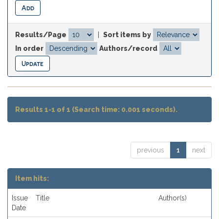
Results/Page
|
Sort items by
In order
Authors/record
Results 1-1 of 1 (Search time: 0.001 seconds).
previous
1
next
Item hits:
Issue
Title
Author(s)
Date