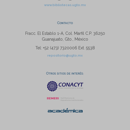
www.bibliotecas.ugto.mx
Contacto
Fracc. El Establo 1-A, Col. Marfil C.P. 36250
Guanajuato, Gto., México
Tel: +52 (473) 7320006 Ext. 5538
repositorio@ugto.mx
Otros sitios de interés: