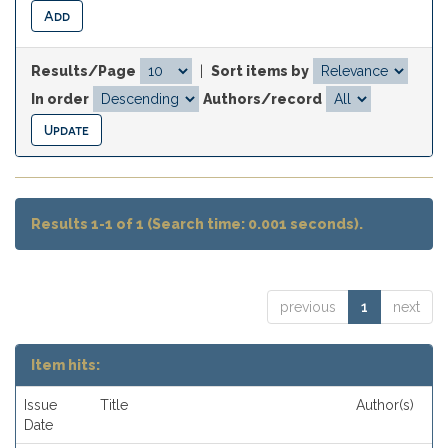
Results/Page
|
Sort items by
In order
Authors/record
Results 1-1 of 1 (Search time: 0.001 seconds).
previous
1
next
Item hits:
Issue
Title
Author(s)
Date