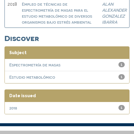
Empleo de técnicas de
ALAN
2018
espectrometría de masas para el
ALEXANDER
estudio metabolómico de diversos
GONZALEZ
organismos bajo estrés ambiental
IBARRA
Discover
Subject
Espectrometría de masas
1
Estudio metabolómico
1
Date issued
2018
1