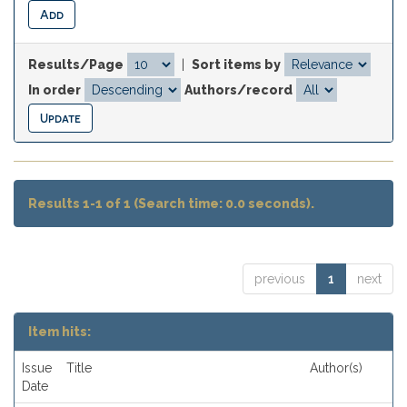
Results/Page
|
Sort items by
In order
Authors/record
Results 1-1 of 1 (Search time: 0.0 seconds).
previous
1
next
Item hits:
Issue
Title
Author(s)
Date