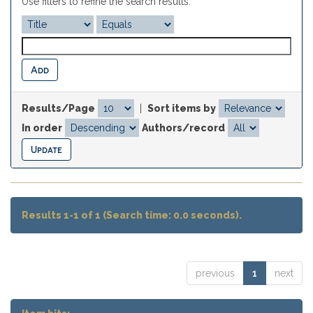
Use filters to refine the search results.
Results/Page
|
Sort items by
In order
Authors/record
Results 1-1 of 1 (Search time: 0.0 seconds).
previous
1
next