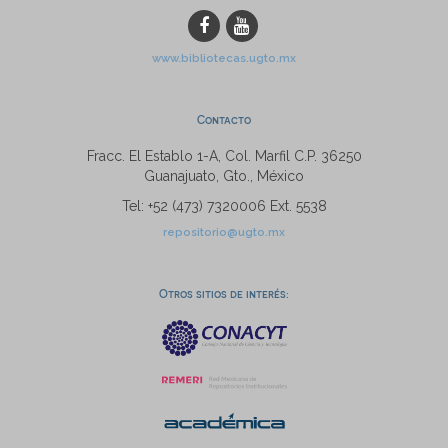
www.bibliotecas.ugto.mx
Contacto
Fracc. El Establo 1-A, Col. Marfil C.P. 36250
Guanajuato, Gto., México
Tel: +52 (473) 7320006 Ext. 5538
repositorio@ugto.mx
Otros sitios de interés: