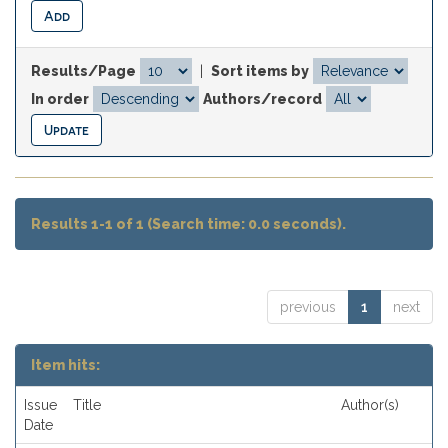
Results/Page
|
Sort items by
In order
Authors/record
Results 1-1 of 1 (Search time: 0.0 seconds).
previous
1
next
Item hits:
Issue
Title
Author(s)
Date