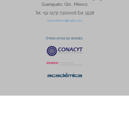
Guanajuato, Gto., México
Tel: +52 (473) 7320006 Ext. 5538
repositorio@ugto.mx
Otros sitios de interés: