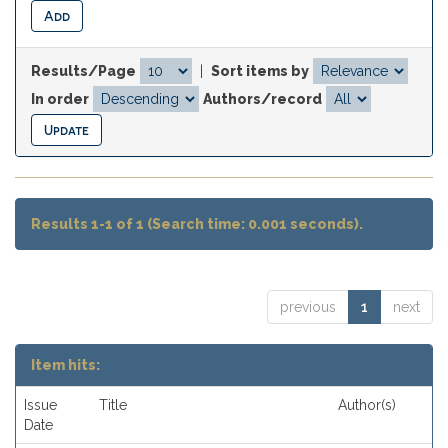
Results/Page
|
Sort items by
In order
Authors/record
Results 1-1 of 1 (Search time: 0.001 seconds).
previous
1
next
Item hits:
Issue
Title
Author(s)
Date