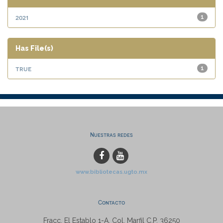
2021
1
Has File(s)
true
1
Nuestras redes
www.bibliotecas.ugto.mx
Contacto
Fracc. El Establo 1-A, Col. Marfil C.P. 36250