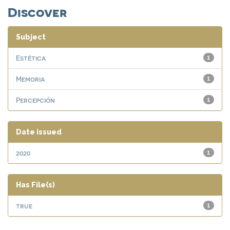
Discover
Subject
Estética
1
Memoria
1
Percepción
1
Date issued
2020
1
Has File(s)
true
1