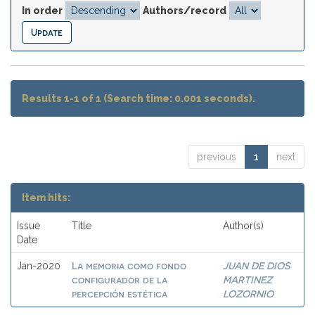
In order
Authors/record
Results 1-1 of 1 (Search time: 0.001 seconds).
previous
1
next
Item hits:
Issue
Title
Author(s)
Date
La memoria como fondo
JUAN DE DIOS
Jan-2020
configurador de la
MARTINEZ
percepción estética
LOZORNIO