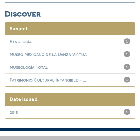
Discover
Subject
Etnología
1
Museo Mexicano de la Danza Virtua...
1
Museología Total
1
Patrimonio Cultural Intangible – ...
1
Date issued
2015
1