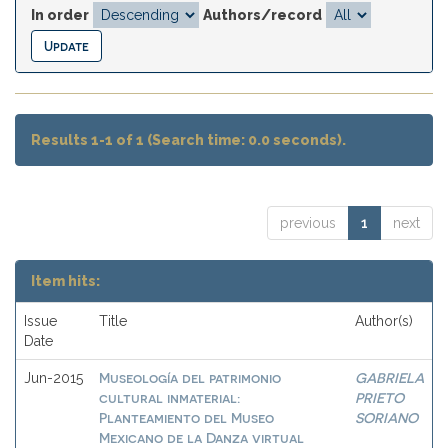
In order
Authors/record
Results 1-1 of 1 (Search time: 0.0 seconds).
previous
1
next
Item hits:
Issue
Title
Author(s)
Date
Museología del patrimonio
GABRIELA
Jun-2015
cultural inmaterial:
PRIETO
Planteamiento del Museo
SORIANO
Mexicano de la Danza virtual