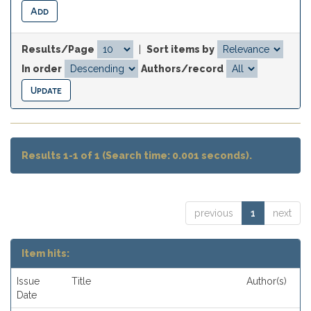
Results/Page
|
Sort items by
In order
Authors/record
Results 1-1 of 1 (Search time: 0.001 seconds).
previous
1
next
Item hits:
Issue
Title
Author(s)
Date