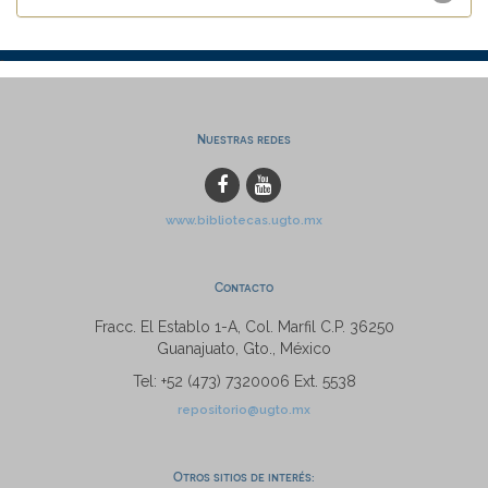
Nuestras redes
www.bibliotecas.ugto.mx
Contacto
Fracc. El Establo 1-A, Col. Marfil C.P. 36250
Guanajuato, Gto., México
Tel: +52 (473) 7320006 Ext. 5538
repositorio@ugto.mx
Otros sitios de interés: