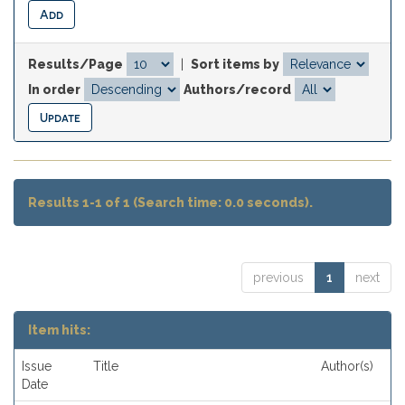
Results/Page
|
Sort items by
In order
Authors/record
Results 1-1 of 1 (Search time: 0.0 seconds).
previous
1
next
Item hits:
Issue
Title
Author(s)
Date