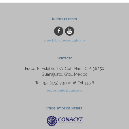
Nuestras redes
www.bibliotecas.ugto.mx
Contacto
Fracc. El Establo 1-A, Col. Marfil C.P. 36250
Guanajuato, Gto., México
Tel: +52 (473) 7320006 Ext. 5538
repositorio@ugto.mx
Otros sitios de interés: