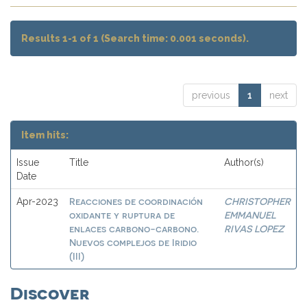
Results 1-1 of 1 (Search time: 0.001 seconds).
previous
1
next
Item hits:
Issue
Title
Author(s)
Date
Reacciones de coordinación
CHRISTOPHER
Apr-2023
oxidante y ruptura de
EMMANUEL
enlaces carbono-carbono.
RIVAS LOPEZ
Nuevos complejos de Iridio
(III)
Discover