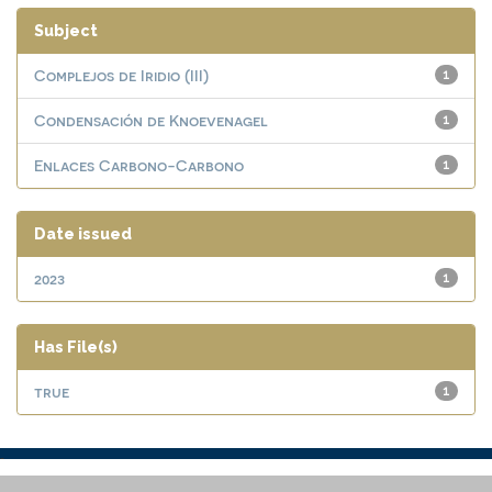
Subject
Complejos de Iridio (III)
1
Condensación de Knoevenagel
1
Enlaces Carbono-Carbono
1
Date issued
2023
1
Has File(s)
true
1