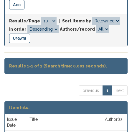
Results/Page
|
Sort items by
In order
Authors/record
Results 1-1 of 1 (Search time: 0.001 seconds).
previous
1
next
Item hits:
Issue
Title
Author(s)
Date