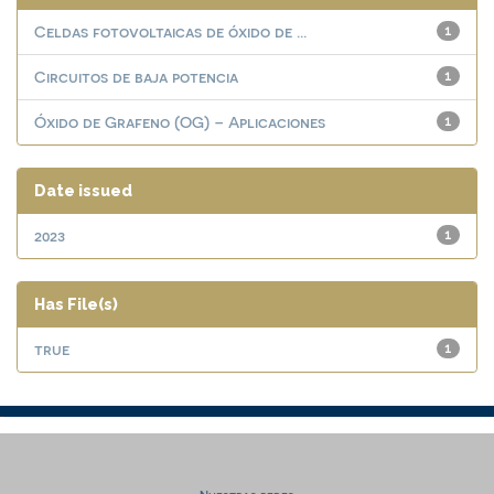
Celdas fotovoltaicas de óxido de ...
1
Circuitos de baja potencia
1
Óxido de Grafeno (OG) – Aplicaciones
1
Date issued
2023
1
Has File(s)
true
1