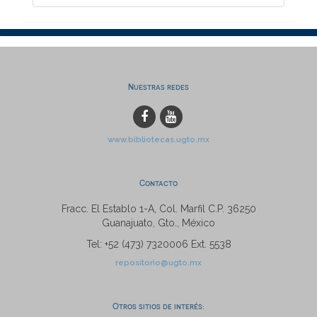
Nuestras redes
www.bibliotecas.ugto.mx
Contacto
Fracc. El Establo 1-A, Col. Marfil C.P. 36250
Guanajuato, Gto., México
Tel: +52 (473) 7320006 Ext. 5538
repositorio@ugto.mx
Otros sitios de interés: