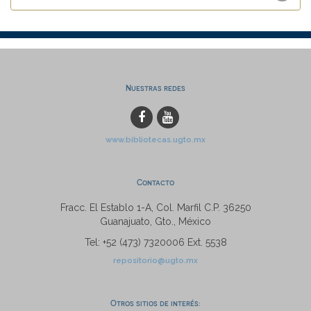
Nuestras redes
www.bibliotecas.ugto.mx
Contacto
Fracc. El Establo 1-A, Col. Marfil C.P. 36250
Guanajuato, Gto., México
Tel: +52 (473) 7320006 Ext. 5538
repositorio@ugto.mx
Otros sitios de interés: