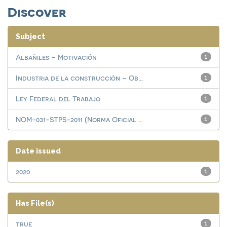
Discover
Subject
Albañiles – Motivación
1
Industria de la construcción – Ob...
1
Ley Federal del Trabajo
1
NOM-031-STPS-2011 (Norma Oficial ...
1
Date issued
2020
1
Has File(s)
true
1