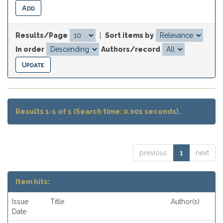
Results/Page
|
Sort items by
In order
Authors/record
Results 1-1 of 1 (Search time: 0.001 seconds).
previous
1
next
Item hits:
Issue
Title
Author(s)
Date