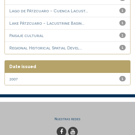
Lago de Pátzcuaro - Cuenca Lacust...
1
Lake Pátzcuaro - Lacustrine Basin...
1
Paisaje cultural
1
Regional Historical Spatial Devel...
1
Date issued
2007
1
Nuestras redes