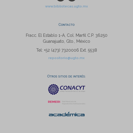
www.bibliotecas.ugto.mx
Contacto
Fracc. El Establo 1-A, Col. Marfil C.P. 36250
Guanajuato, Gto., México
Tel: +52 (473) 7320006 Ext. 5538
repositorio@ugto.mx
Otros sitios de interés: