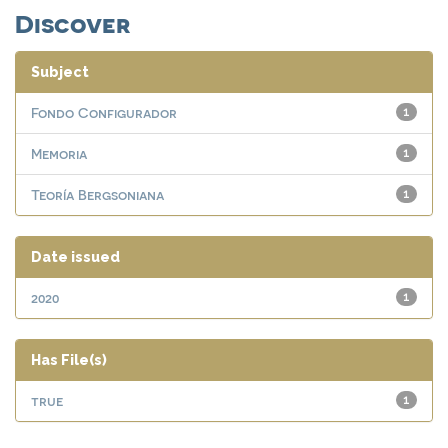
Discover
Subject
Fondo Configurador
1
Memoria
1
Teoría Bergsoniana
1
Date issued
2020
1
Has File(s)
true
1