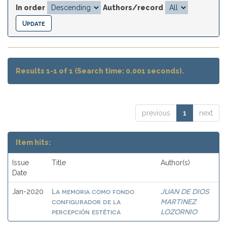
In order
Authors/record
Results 1-1 of 1 (Search time: 0.001 seconds).
previous
1
next
Item hits:
Issue
Title
Author(s)
Date
La memoria como fondo
JUAN DE DIOS
Jan-2020
configurador de la
MARTINEZ
percepción estética
LOZORNIO