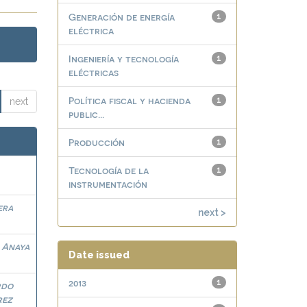
Generación de energía
1
eléctrica
Ingeniería y tecnología
1
eléctricas
Política fiscal y hacienda
1
next
public...
Producción
1
Tecnología de la
1
instrumentación
era
next >
 Anaya
Date issued
2013
1
rdo
rez