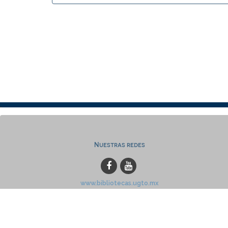
Nuestras redes
www.bibliotecas.ugto.mx