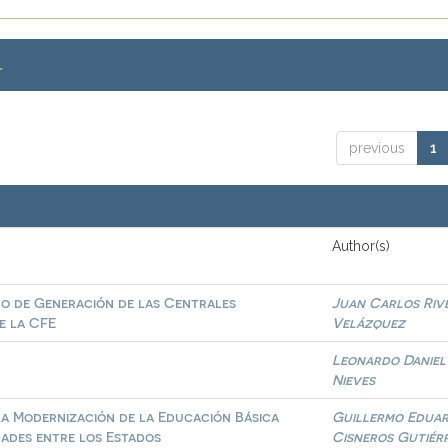
.
previous
1
Author(s)
co de Generación de las Centrales
Juan Carlos Riv
e la CFE
Velázquez
Leonardo Daniel
Nieves
la Modernización de la Educación Básica
Guillermo Edua
dades entre los Estados
Cisneros Gutiér