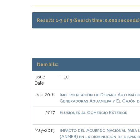
Results 1-3 of 3 (Search time: 0.002 seconds)
Item hits:
Issue
Title
Date
Implementación de Disparo Automáti
Dec-2016
Generadoras Aguamilpa y El Cajón d
Elusiones al Comercio Exterior
2017
Impacto del Acuerdo Nacional para 
May-2013
(ANMEB) en la disminución de dispari