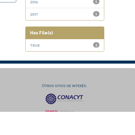
2016
1
2017
1
Has File(s)
true
3
Otros sitios de interés: