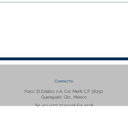
Contacto
Fracc. El Establo 1-A, Col. Marfil C.P. 36250
Guanajuato, Gto., México
Tel: +52 (473) 7320006 Ext. 5538
repositorio@ugto.mx