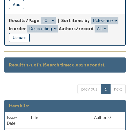
Results/Page
|
Sort items by
In order
Authors/record
Results 1-1 of 1 (Search time: 0.001 seconds).
previous
1
next
Item hits:
Issue
Title
Author(s)
Date