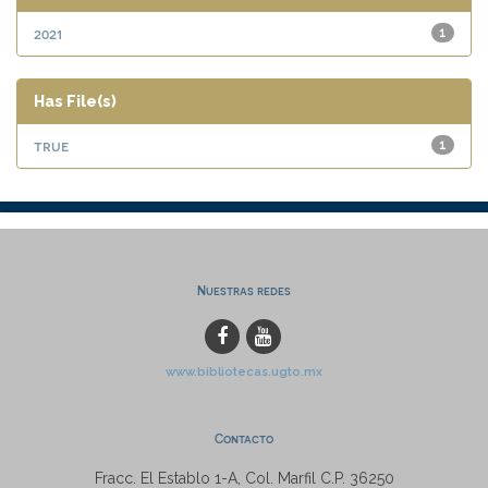
2021
1
Has File(s)
true
1
Nuestras redes
www.bibliotecas.ugto.mx
Contacto
Fracc. El Establo 1-A, Col. Marfil C.P. 36250