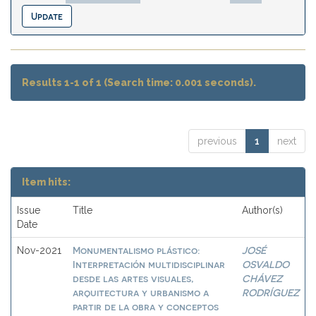
Results 1-1 of 1 (Search time: 0.001 seconds).
previous
1
next
Item hits:
Issue
Title
Author(s)
Date
Monumentalismo plástico:
JOSÉ
Nov-2021
Interpretación multidisciplinar
OSVALDO
desde las artes visuales,
CHÁVEZ
arquitectura y urbanismo a
RODRÍGUEZ
partir de la obra y conceptos