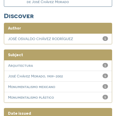
de José Chávez Morado
Discover
Author
JOSÉ OSVALDO CHÁVEZ RODRÍGUEZ
1
Subject
Arquitectura
1
José Chávez Morado, 1909-2002
1
Monumentalismo mexicano
1
Monumentalismo plástico
1
Date issued