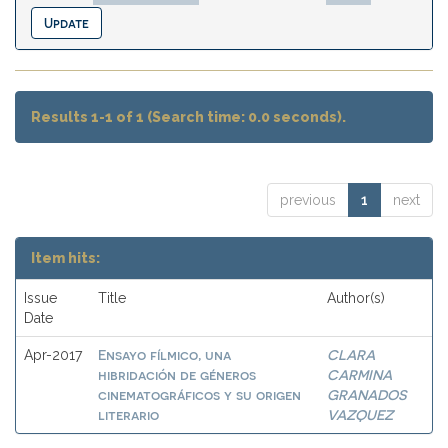
Results 1-1 of 1 (Search time: 0.0 seconds).
previous
1
next
Item hits:
Issue
Title
Author(s)
Date
Ensayo fílmico, una
CLARA
Apr-2017
hibridación de géneros
CARMINA
cinematográficos y su origen
GRANADOS
literario
VAZQUEZ