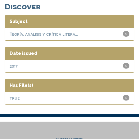
Discover
Subject
Teoría, análisis y crítica litera...
1
Date issued
2017
1
Has File(s)
true
1