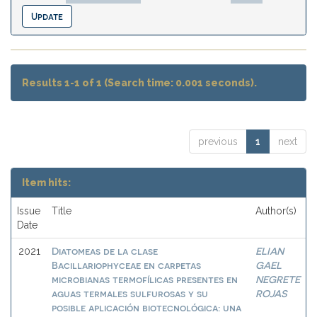
Results 1-1 of 1 (Search time: 0.001 seconds).
previous
1
next
Item hits:
Issue
Title
Author(s)
Date
Diatomeas de la clase
ELIAN
2021
Bacillariophyceae en carpetas
GAEL
microbianas termofílicas presentes en
NEGRETE
aguas termales sulfurosas y su
ROJAS
posible aplicación biotecnológica: una