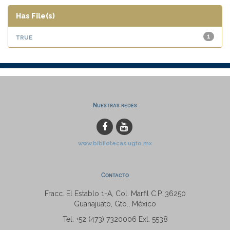
Has File(s)
true
1
Nuestras redes
www.bibliotecas.ugto.mx
Contacto
Fracc. El Establo 1-A, Col. Marfil C.P. 36250
Guanajuato, Gto., México
Tel: +52 (473) 7320006 Ext. 5538