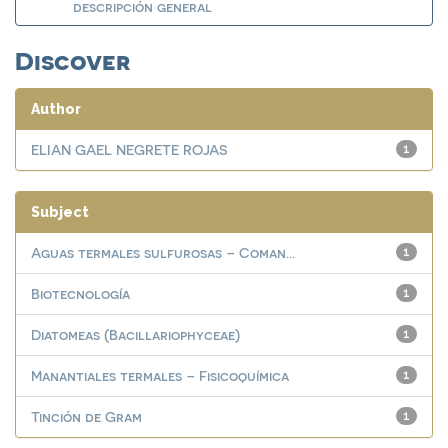
descripción general
Discover
Author
ELIAN GAEL NEGRETE ROJAS
1
Subject
Aguas termales sulfurosas – Coman...
1
Biotecnología
1
Diatomeas (Bacillariophyceae)
1
Manantiales termales – Fisicoquímica
1
Tinción de Gram
1