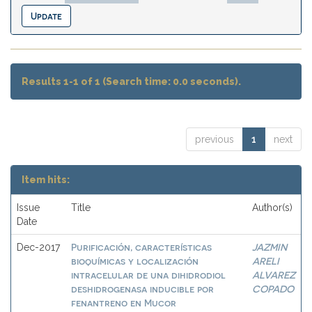
Results 1-1 of 1 (Search time: 0.0 seconds).
previous
1
next
Item hits:
Issue
Title
Author(s)
Date
Purificación, características
JAZMIN
Dec-2017
bioquímicas y localización
ARELI
intracelular de una dihidrodiol
ALVAREZ
deshidrogenasa inducible por
COPADO
fenantreno en Mucor