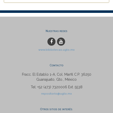
Nuestras redes
www.bibliotecas.ugto.mx
Contacto
Fracc. El Establo 1-A, Col. Marfil C.P. 36250
Guanajuato, Gto., México
Tel: +52 (473) 7320006 Ext. 5538
repositorio@ugto.mx
Otros sitios de interés: