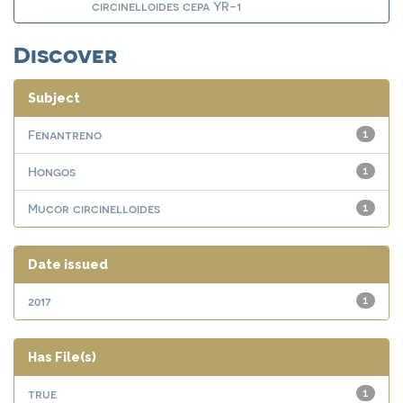
circinelloides cepa YR-1
Discover
Subject
Fenantreno
1
Hongos
1
Mucor circinelloides
1
Date issued
2017
1
Has File(s)
true
1