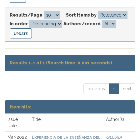
Results/Page
|
Sort items by
In order
Authors/record
Results 1-1 of 1 (Search time: 0.001 seconds).
previous
1
next
Item hits:
Issue
Title
Author(s)
Date
Experiencia de la enseñanza del
GLORIA
Mar-2022