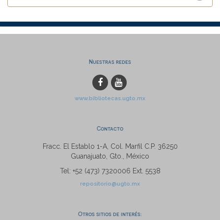
Nuestras redes
www.bibliotecas.ugto.mx
Contacto
Fracc. El Establo 1-A, Col. Marfil C.P. 36250
Guanajuato, Gto., México
Tel: +52 (473) 7320006 Ext. 5538
repositorio@ugto.mx
Otros sitios de interés: