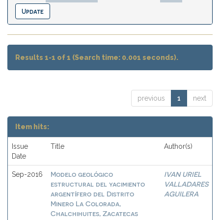
Results 1-1 of 1 (Search time: 0.001 seconds).
previous
1
next
Item hits:
Issue
Title
Author(s)
Date
Modelo geológico
IVAN URIEL
Sep-2016
estructural del yacimiento
VALLADARES
argentífero del Distrito
AGUILERA
Minero La Colorada,
Chalchihuites, Zacatecas