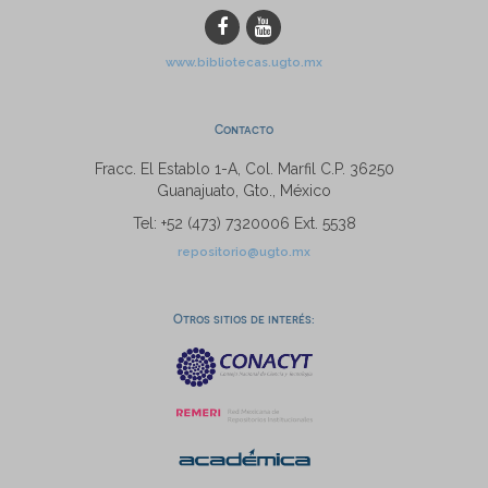
www.bibliotecas.ugto.mx
Contacto
Fracc. El Establo 1-A, Col. Marfil C.P. 36250
Guanajuato, Gto., México
Tel: +52 (473) 7320006 Ext. 5538
repositorio@ugto.mx
Otros sitios de interés: