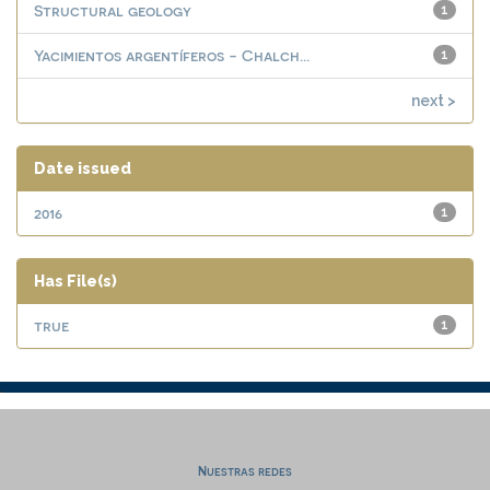
Structural geology
1
Yacimientos argentíferos - Chalch...
1
next >
Date issued
2016
1
Has File(s)
true
1
Nuestras redes