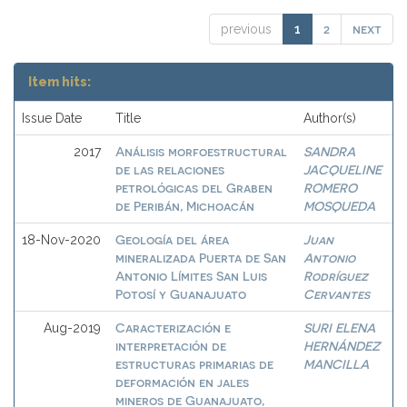
2
next
previous
1
Item hits:
Issue Date
Title
Author(s)
Análisis morfoestructural
SANDRA
2017
de las relaciones
JACQUELINE
petrológicas del Graben
ROMERO
de Peribán, Michoacán
MOSQUEDA
Geología del área
Juan
18-Nov-2020
mineralizada Puerta de San
Antonio
Antonio Límites San Luis
Rodríguez
Potosí y Guanajuato
Cervantes
Caracterización e
SURI ELENA
Aug-2019
interpretación de
HERNÁNDEZ
estructuras primarias de
MANCILLA
deformación en jales
mineros de Guanajuato,