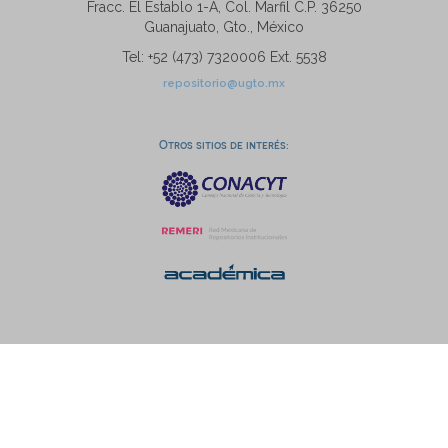
Fracc. El Establo 1-A, Col. Marfil C.P. 36250
Guanajuato, Gto., México
Tel: +52 (473) 7320006 Ext. 5538
repositorio@ugto.mx
Otros sitios de interés: