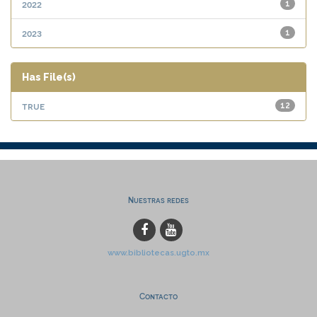
2022
1
2023
1
Has File(s)
true
12
Nuestras redes
www.bibliotecas.ugto.mx
Contacto