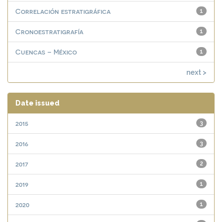
Correlación estratigráfica
1
Cronoestratigrafía
1
Cuencas – México
1
next >
Date issued
2015
3
2016
3
2017
2
2019
1
2020
1