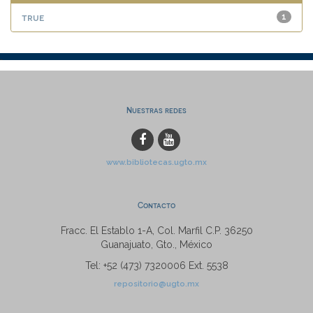
true
1
Nuestras redes
www.bibliotecas.ugto.mx
Contacto
Fracc. El Establo 1-A, Col. Marfil C.P. 36250
Guanajuato, Gto., México
Tel: +52 (473) 7320006 Ext. 5538
repositorio@ugto.mx