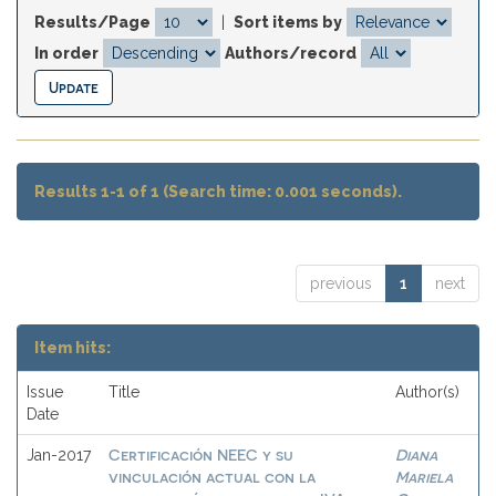
Results/Page
|
Sort items by
In order
Authors/record
Results 1-1 of 1 (Search time: 0.001 seconds).
previous
1
next
Item hits:
Issue
Title
Author(s)
Date
Certificación NEEC y su
Diana
Jan-2017
vinculación actual con la
Mariela